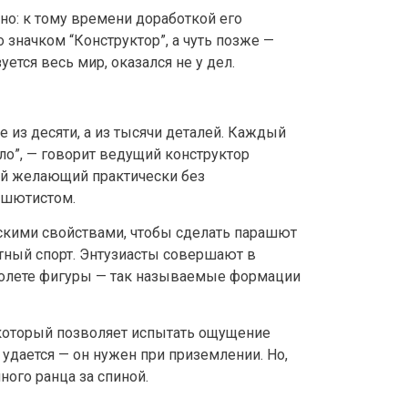
о: к тому времени доработкой его
 значком “Конструктор”, а чуть позже —
ется весь мир, оказался не у дел.
 из десяти, а из тысячи деталей. Каждый
ло”, — говорит ведущий конструктор
ый желающий практически без
ашютистом.
скими свойствами, чтобы сделать парашют
тный спорт. Энтузиасты совершают в
полете фигуры — так называемые формации
который позволяет испытать ощущение
е удается — он нужен при приземлении. Но,
ного ранца за спиной.