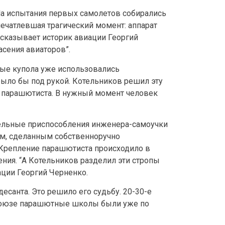
 На испытания первых самолетов собирались
печатлевшая трагический момент: аппарат
ссказывает историк авиации Георгий
асения авиаторов”.
ные купола уже использовались
было бы под рукой. Котельников решил эту
и парашютиста. В нужный момент человек
ельные приспособления инженера-самоучки
ом, сделанным собственноручно
 “Крепление парашютиста происходило в
ения. “А Котельников разделил эти стропы
иации Георгий Черненко.
санта. Это решило его судьбу. 20-30-е
 Союзе парашютные школы были уже по