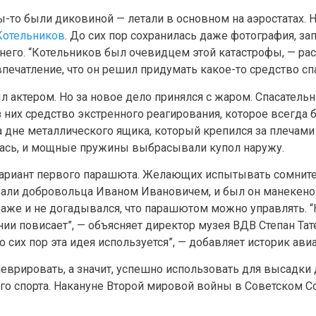
ты-то были диковиной — летали в основном на аэростатах.
Котельников
. До сих пор сохранилась даже фотография, за
 него. “Котельников был очевидцем этой катастрофы, — ра
впечатление, что он решил придумать какое-то средство сп
л актером. Но за новое дело принялся с жаром. Спасатель
 них средство экстренного реагирования, которое всегда 
 дне металлического ящика, который крепился за плечам
ась, и мощные пружины выбрасывали купол наружу.
вариант первого парашюта. Желающих испытывать сомнит
Звали добровольца Иваном Ивановичем, и был он манекен
 даже и не догадывался, что парашютом можно управлять.
нии повисает”, — объясняет директор музея ВДВ Степан Тат
о сих пор эта идея используется”, — добавляет историк ав
ировать, а значит, успешно использовать для высадки де
го спорта. Накануне Второй мировой войны в Советском