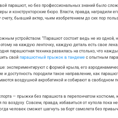
ой парашют, но без профессиональных знаний было сложн
ы и конструкторские бюро. Власти, правда, наградили его
счету, бывший актер, чьим изобретением до сих пор пользу
жным устройством. “Парашют состоит ведь не из одной, не
оэтому на каждую ленточку, каждую деталь есть свое лека
одня парашютная техника развилась на столько, что кажд
шить свой
парашютный прыжок в тандеме
с опытным пар
е: экспериментируют с формой крыла, его аэродинамиче
 и доступность породили такое направление, как парашю
маются воздушной акробатикой и собирают в свободном 
спорта — прыжки без парашюта в перепончатом костюме, 
я по воздуху. Совсем, правда, избавиться от купола пока н
когда человек сможет шагнуть за борт самолета без привыч