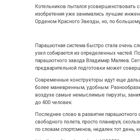
Котельников пытался усовершенствовать св
изобретения уже занимались лучшие инженер
Орденом Красного Звезды, но, по большому 
Парашютная система быстро стала очень сло
узел собирается из определенных частей. П
парашютного завода Владимир Маляев. Сег
предварительной подготовки может совер
Современные конструкторы идут еще дальш
более маневренным, удобным. Разнообразие
воздухе самые немыслимые пируэты, зани
до 400 человек.
Последнее слово в развитии парашютного 
свободного полета, просто планируя, скольз
по словам спортсменов, недалек тот день, 